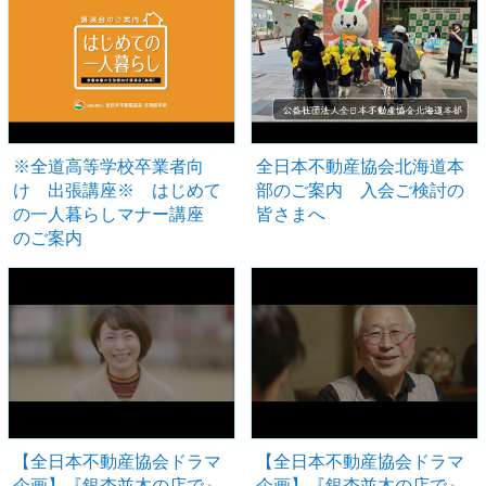
※全道高等学校卒業者向
全日本不動産協会北海道本
け 出張講座※ はじめて
部のご案内 入会ご検討の
の一人暮らしマナー講座
皆さまへ
のご案内
【全日本不動産協会ドラマ
【全日本不動産協会ドラマ
企画】『銀杏並木の店で』
企画】『銀杏並木の店で』