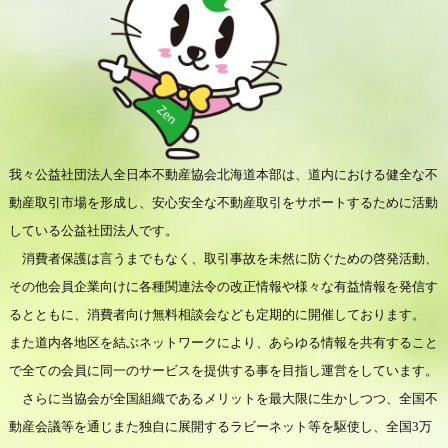
我々公益社団法人全日本不動産協会北海道本部は、道内における健全な不
動産取引市場を形成し、安心安全な不動産取引をサポートするために活動
している公益社団法人です。
消費者保護は言うまでもなく、取引事故を未然に防ぐための啓発活動、
その他会員企業向けに各種関連法令の改正情報や様々な有益情報を発信す
るとともに、消費者向け無料相談会なども定期的に開催しております。
また道内各地区を結ぶネットワークにより、あらゆる情報を共有すること
で全ての会員に同一のサービスを提供する事を目指し運営をしています。
さらに当協会が全国組織であるメリットを最大限に生かしつつ、全国不
動産会議等を通じまた独自に展開するラビーネット等を駆使し、全国3万