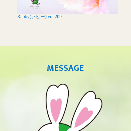
Rabby(ラビー) vol.209
MESSAGE