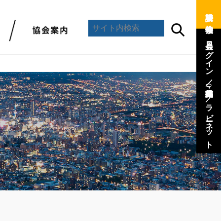
資料請求 ／
会員ログイン ／
(会員専用)
／
ラビーネット