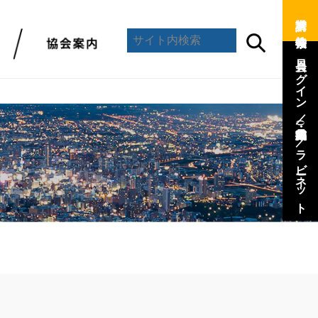
資料請求 ／
会員ログイン ／
(会員専用)
／
ラビーネット