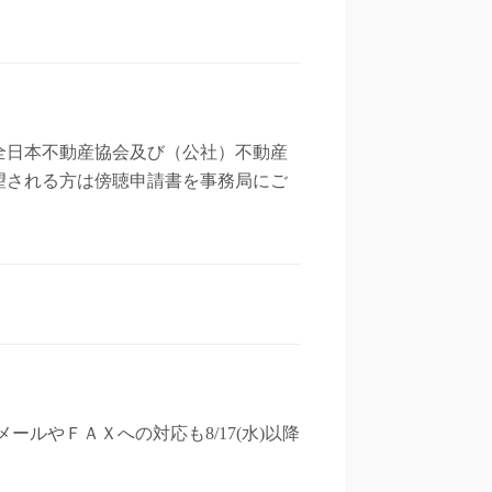
）全日本不動産協会及び（公社）不動産
望される方は傍聴申請書を事務局にご
 メールやＦＡＸへの対応も8/17(水)以降