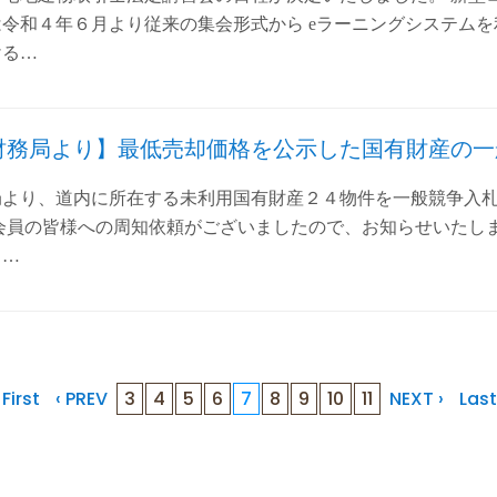
令和４年６月より従来の集会形式から eラーニングシステム
ける…
財務局より】最低売却価格を公示した国有財産の一
局より、道内に所在する未利用国有財産２４物件を一般競争入
会員の皆様への周知依頼がございましたので、お知らせいたしま
）…
 First
‹ PREV
3
4
5
6
7
8
9
10
11
NEXT ›
Last