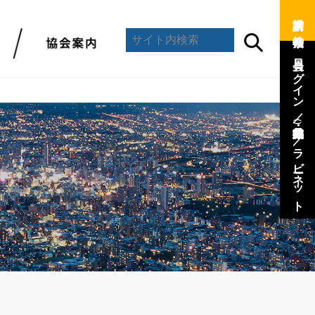
資料請求 ／
会員ログイン ／
(会員専用)
／
ラビーネット