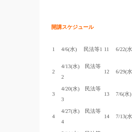
開講スケジ
1
4/6(水) 民法等1
11
6/22
4/13(水) 民法等
2
12
6/29
2
4/20(水) 民法等
3
13
7/6(
3
4/27(水) 民法等
4
14
7/13
4