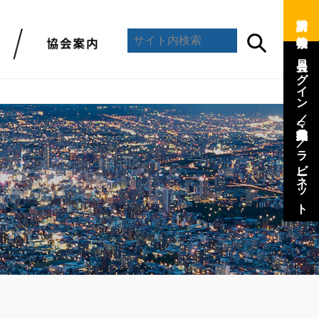
資料請求 ／
会員ログイン ／
(会員専用)
／
ラビーネット