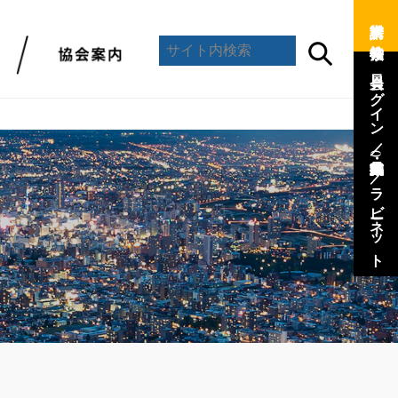
資料請求 ／
会員ログイン ／
(会員専用)
／
ラビーネット